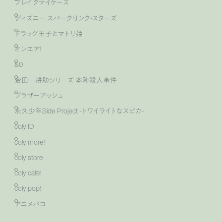
ブレイクマイケース
ディズニー スパークリンク・スターズ
ドラッグ王子とマトリ姫
オンエア！
&0
金田一耕助シリーズ 本陣殺人事件
ブラザーアッシュ
永久少年Side Project -トワイライトなスピカ-
coly ID
coly more！
coly store
coly cafe!
coly pop!
アニメバコ