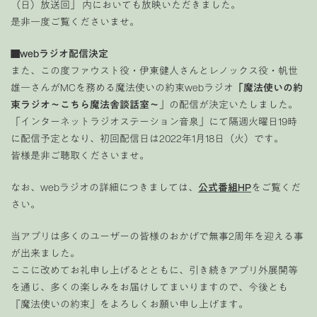
（日）放送回」 内においても放映いただきました。
是非一度ご覧くださいませ。
■webラジオ配信決定
また、この度ファウスト役・伊東健人さんとレノックス役・帆世
雄一さんがMCを務める魔法使いの約束webラジオ
「魔法使いの約
束ラジオ〜こちら魔法舎談話室〜
」の配信が決定いたしました。
「インターネットラジオステーション音泉」にて隔週火曜日19時
に配信予定となり、初回配信日は2022年1月18日（火）です。
皆様是非ご聴取くださいませ。
なお、webラジオの詳細につきましては、
公式番組HP
をご覧くだ
さい。
当アプリは多くのユーザーの皆様のおかげで無事2周年を迎える事
が出来ました。
ここに改めてお礼申し上げるとともに、引き続きアプリ外展開等
を通じ、多くの楽しみをお届けしてまいりますので、今後とも
『魔法使いの約束』をよろしくお願い申し上げます。