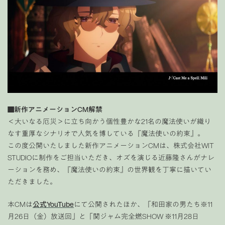
■新作アニメーションCM解禁
＜大いなる厄災＞に立ち向かう個性豊かな21名の魔法使いが織り
なす重厚なシナリオで人気を博している『魔法使いの約束』。
この度公開いたしました新作アニメーションCMは、株式会社WIT
STUDIOに制作をご担当いただき、オズを演じる近藤隆さんがナレ
ーションを務め、『魔法使いの約束』の世界観を丁寧に描いてい
ただきました。
本CMは
公式YouTube
にて公開されたほか、「和田家の男たち※11
月26日（金）放送回」と「関ジャム完全燃SHOW ※11月28日