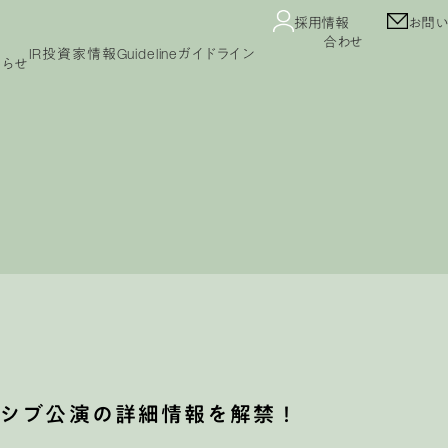
採用情報
お問い
合わせ
IR
投資家情報
Guideline
ガイドライン
知らせ
Guideline
コンテンツガイドライン
ガイドライン
プライバシーポリシー
カスタマーハラスメント
セージ
IRニュース
業績・財務情報
IRカレンダー
公告
免責事項
よくあるご質問
IRライブラリ
株式情報
ーシブ公演の詳細情報を解禁！