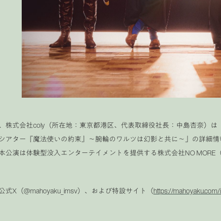
、株式会社coly（
所在地：東京都港区、代表取締役社長：中島杏奈
）は
シアター『魔法使いの約束』〜腕輪のワルツは幻影と共に〜」の詳細情
本公演は
体験型没入エンターテイメントを提供する株式会社NO MORE
公式X（@
mahoyaku_imsv
）、および特設サイト（
https://mahoyaku.com