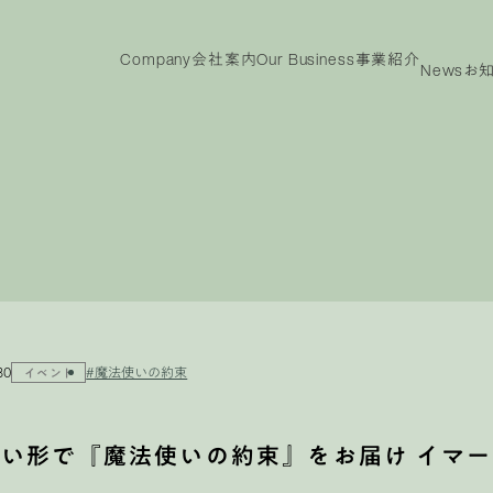
Company
会社案内
Our Business
事業紹介
News
お
ny
Our
IR
Business
投資家情報
事業紹介
投資家情報
メッ
ビジョン
代表メッセージ
沿革
役員紹介
会社概要
TOP
電子
事業紹介TOP
製品紹介
30
#魔法使いの約束
イベント
しい形で『魔法使いの約束』をお届け イマ