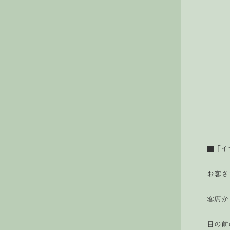
■「イ
お客さ
客席か
目の前