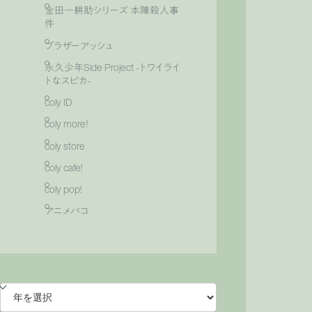
金田一耕助シリーズ 本陣殺人事
件
ブラザーアッシュ
永久少年Side Project -トワイライ
トなスピカ-
coly ID
coly more！
coly store
coly cafe!
coly pop!
アニメバコ