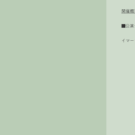
開催概
■公演
イマー