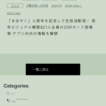
#魔法使いの約束
#coly ID
#coly more！
グッズ
#coly cafe!
『まほやく』６周年を記念して生放送配信！ 周
年ビジュアル解禁&21人全員のSSRカード登場
等 アプリ内外の情報を解禁
一覧に戻る
Categories
すべて
ゲーム