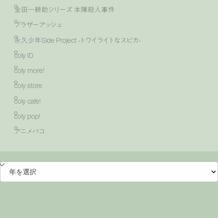
金田一耕助シリーズ 本陣殺人事件
ブラザーアッシュ
永久少年Side Project -トワイライトなスピカ-
coly ID
coly more！
coly store
coly cafe!
coly pop!
アニメバコ