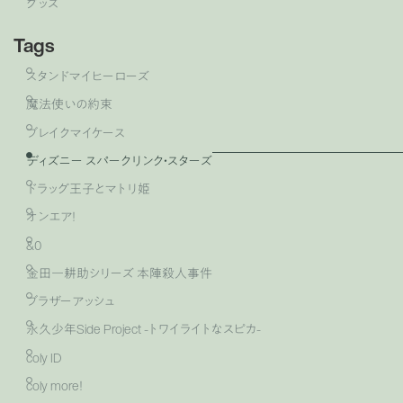
グッズ
Tags
スタンドマイヒーローズ
魔法使いの約束
ブレイクマイケース
ディズニー スパークリンク・スターズ
ドラッグ王子とマトリ姫
オンエア！
&0
金田一耕助シリーズ 本陣殺人事件
ブラザーアッシュ
永久少年Side Project -トワイライトなスピカ-
coly ID
coly more！