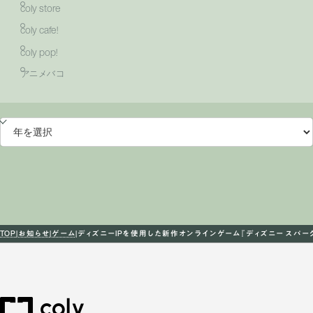
coly store
coly cafe!
coly pop!
アニメバコ
TOP
お知らせ
ゲーム
ディズニーIPを使用した新作オンラインゲーム『ディズニー スパ