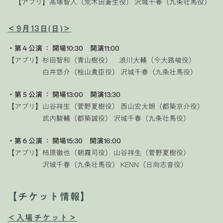
【アプリ】高塚智人（荒木田蒼生役） 沢城千春（九条壮馬役）
＜9月13日(日)＞
・第４公演 ： 開場10:30 開演11:00
【アプリ】杉田智和（青山樹役） 浪川大輔（今大路峻役）
白井悠介（桧山貴臣役） 沢城千春（九条壮馬役）
・第５公演 ： 開場13:00 開演13:30
【アプリ】山谷祥生（菅野夏樹役） 西山宏太朗（都築京介役）
武内駿輔（都築誠役） 沢城千春（九条壮馬役）
・第６公演 ： 開場15:30 開演16:00
【アプリ】柿原徹也（朝霧司役） 山谷祥生（菅野夏樹役）
沢城千春（九条壮馬役） KENN（日向志音役）
【チケット情報】
＜入場チケット＞