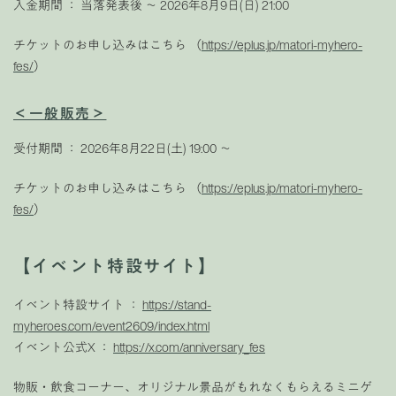
入金期間 ： 当落発表後 〜 2026年8月9日(日) 21:00
チケットのお申し込みはこちら （
https://eplus.jp/matori-myhero-
fes/
）
＜一般販売＞
受付期間 ： 2026年8月22日(土) 19:00 〜
チケットのお申し込みはこちら （
https://eplus.jp/matori-myhero-
fes/
）
【イベント特設サイト】
イベント特設サイト ：
https://stand-
myheroes.com/event2609/index.html
イベント公式X ：
https://x.com/anniversary_fes
物販・飲食コーナー、オリジナル景品がもれなくもらえるミニゲ