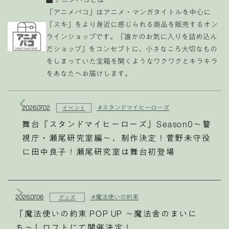
「アニメバコ」はアニメ・マンガタイトルを中心に
「スキ」をより身近に感じられる商品を販売するオン
ラインショップです。「誰かのお気に入りを詰め込ん
だショップ」をコンセプトに、小さなころ大切なもの
をしまっていた宝箱を開くようなワクワクとキラキラ
をあなたへお届けします。
2026.07.02
#スタンドマイヒーローズ
イベント
舞台『スタンドマイヒーローズ』Season0～警
視庁・瀬尾研究室編～、制作決定！菅野未守役
に田中良子！瀬尾研究室は舞台初登場
2026.07.06
#魔法使いの約束
グッズ
「魔法使いの約束 POP UP 〜魔法舎のまいに
ち〜」ロフトにて開催決定！