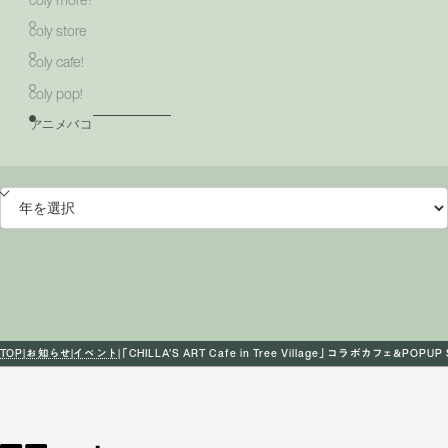
coly store
coly cafe!
coly pop!
アニメバコ
TOP
お知らせ
イベント
「CHILLA’S ART Cafe in Tree Village」コラボカフェ＆PO