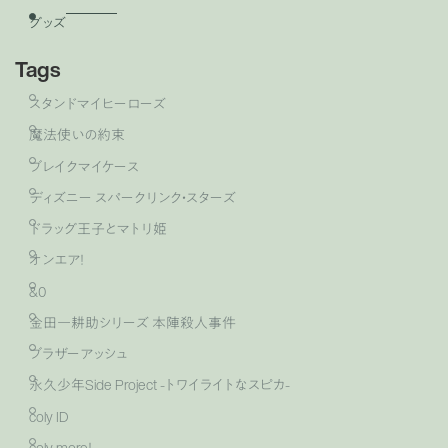
グッズ
Tags
スタンドマイヒーローズ
魔法使いの約束
ブレイクマイケース
ディズニー スパークリンク・スターズ
ドラッグ王子とマトリ姫
オンエア！
&0
金田一耕助シリーズ 本陣殺人事件
ブラザーアッシュ
永久少年Side Project -トワイライトなスピカ-
coly ID
coly more！