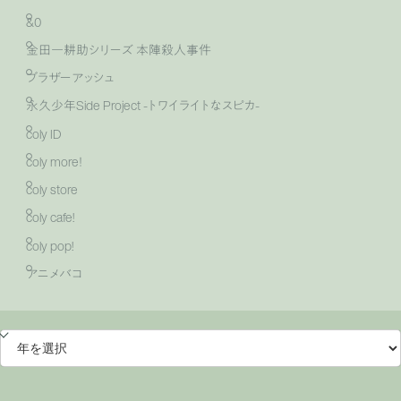
&0
金田一耕助シリーズ 本陣殺人事件
ブラザーアッシュ
永久少年Side Project -トワイライトなスピカ-
coly ID
coly more！
coly store
coly cafe!
coly pop!
アニメバコ