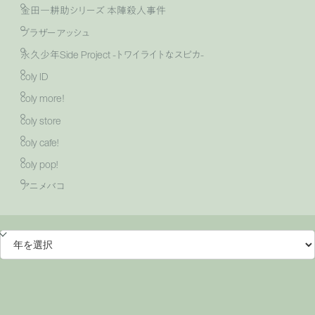
金田一耕助シリーズ 本陣殺人事件
ブラザーアッシュ
永久少年Side Project -トワイライトなスピカ-
coly ID
coly more！
coly store
coly cafe!
coly pop!
アニメバコ