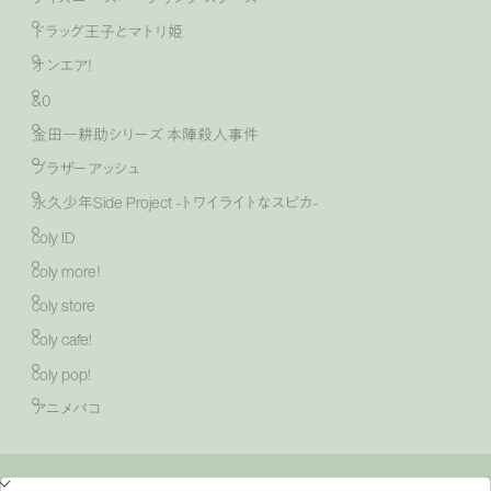
ドラッグ王子とマトリ姫
オンエア！
&0
金田一耕助シリーズ 本陣殺人事件
ブラザーアッシュ
永久少年Side Project -トワイライトなスピカ-
coly ID
coly more！
coly store
coly cafe!
coly pop!
アニメバコ