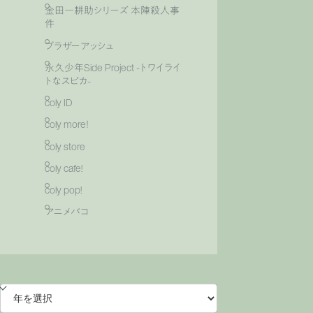
金田一耕助シリーズ 本陣殺人事
件
ブラザーアッシュ
永久少年Side Project -トワイライ
トなスピカ-
coly ID
coly more！
coly store
coly cafe!
coly pop!
アニメバコ