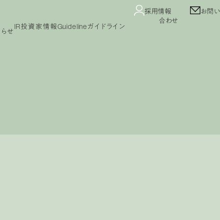
採用情報
お問い
合わせ
IR
投資家情報
Guideline
ガイドライン
知らせ
Guideline
コンテンツガイドライン
ガイドライン
プライバシーポリシー
カスタマーハラスメント
セージ
IRニュース
業績・財務情報
IRカレンダー
公告
免責事項
よくあるご質問
IRライブラリ
株式情報