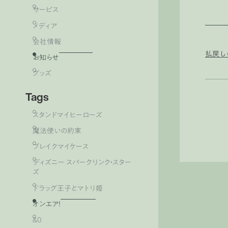
サービス
メディア
会社情報
払戻し
お知らせ
グッズ
Tags
スタンドマイヒーローズ
魔法使いの約束
ブレイクマイケース
ディズニー スパークリンク・スター
ズ
ドラッグ王子とマトリ姫
オンエア！
&0