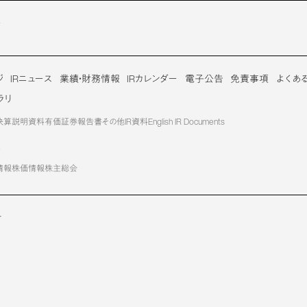
介
ジ
IRニュース
業績・財務情報
IRカレンダー
電子公告
免責事項
よくあ
ラリ
決算説明資料
有価証券報告書
その他IR資料
English IR Documents
報
情報
株価情報
株主総会
せ