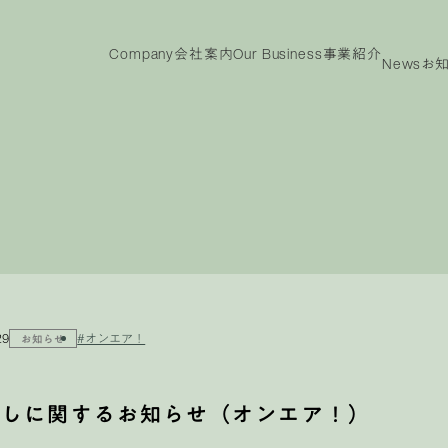
Company
会社案内
Our Business
事業紹介
News
お
ny
Our
IR
Business
投資家情報
事業紹介
投資家情報
メッ
ビジョン
代表メッセージ
沿革
役員紹介
会社概要
TOP
電子
事業紹介TOP
製品紹介
29
#オンエア！
お知らせ
戻しに関するお知らせ（オンエア！）