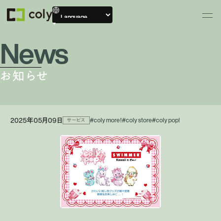
News
お知らせ
2025年05月09日
#coly more！
#coly store
#coly pop!
サービス