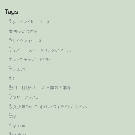
Tags
スタンドマイヒーローズ
魔法使いの約束
ブレイクマイケース
ディズニー スパークリンク・スターズ
ドラッグ王子とマトリ姫
オンエア！
&0
金田一耕助シリーズ 本陣殺人事件
ブラザーアッシュ
永久少年Side Project -トワイライトなスピカ-
coly ID
coly more！
coly store