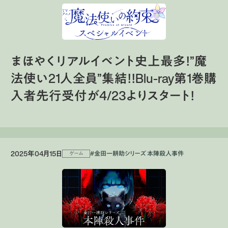
まほやくリアルイベント史上最多！”魔
法使い21人全員”集結！！Blu-ray第1巻購
入者先行受付が4/23よりスタート！
2025年04月15日
#金田一耕助シリーズ 本陣殺人事件
ゲーム