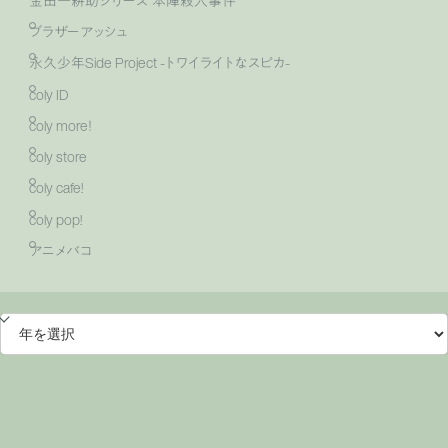
金田一耕助シリーズ 本陣殺人事件
ブラザーアッシュ
永久少年Side Project -トワイライトなスピカ-
coly ID
coly more！
coly store
coly cafe!
coly pop!
アニメバコ