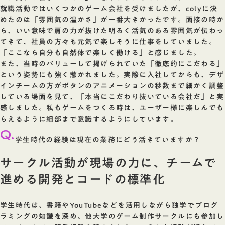
就職活動ではいくつかのゲーム会社を受けましたが、colyに決
めたのは「雰囲気の温かさ」が一番大きかったです。面接の時か
ら、いい意味で肩の力が抜けた明るく活気のある雰囲気が伝わっ
てきて、社員の方々も元気で楽しそうに仕事をしていました。
「ここなら自分も自然体で楽しく働ける」と感じました。
また、当時のバリューして掲げられていた「徹底的にこだわる」
という姿勢にも強く惹かれました。実際に入社してからも、デザ
インチームの方がボタンのアニメーションの秒数まで細かく調整
している場面を見て、「本当にこだわり抜いている会社だ」と実
感しました。私もゲームをつくる時は、ユーザー様に楽しんでも
らえるように細部まで意識するようにしています。
Q.
学生時代の経験は現在の業務にどう活きていますか？
サークル活動が現場の力に、チームで
進める開発とコードの標準化
学生時代は、書籍やYouTubeなどを活用しながら独学でプログ
ラミングの知識を深め、他大学のゲーム制作サークルにも参加し