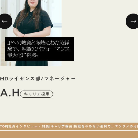
IPへの熱意と多岐にわたる経
験で、組織のパフォーマンス
最大化に挑戦。
Dライセンス部/マネージャー
I
.H
M
キャリア採用
TOP
社員インタビュー・対談
キャリア採用
挑戦をやめない姿勢で、エンタメの可