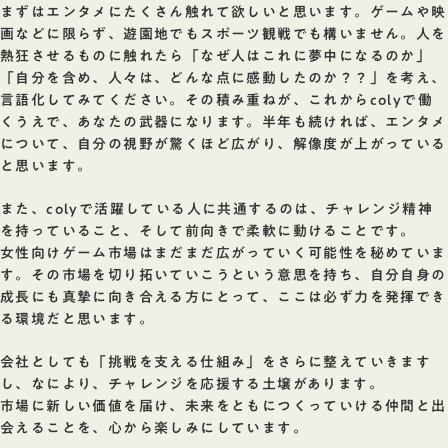
まずはエンタメにたくさん触れて欲しいと思います。ゲームや映
画などに限らず、遊園地でもスポーツ観戦でも構いません。人を
熱狂させるものに触れたら「なぜ人はこれに夢中になるのか」
「自分を含め、人々は、どんな点に感動したのか？？」を考え、
言語化してみてください。その積み重ねが、これからcolyで働
くうえで、あなたの武器になります。半年も続ければ、エンタメ
について、自分の視野が驚くほど広がり、解像度が上がっている
と思います。
また、colyで活躍している人に共通するのは、チャレンジ精神
を持っていること、そして前向きで柔軟に動けることです。
女性向けゲーム市場はまだまだ広がっていく可能性を秘めていま
す。その市場を切り拓いていこうという意思を持ち、自分自身の
成長にも真摯に向き合える方にとって、ここは必ず力を発揮でき
る環境だと思います。
会社としても「挑戦を支える仕組み」をさらに整えていきます
し、なにより、チャレンジを応援する土壌があります。
市場に新しい価値を届け、未来をともにつくっていける仲間と出
会えることを、心から楽しみにしています。